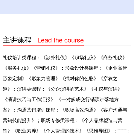
线上课程
咨询服务
培训体系（学习地图）建设
主讲课程
Lead the course
行动学习项目
礼仪培训类课程：《涉外礼仪》《职场礼仪》《商务礼仪》
企业敏捷转型
《服务礼仪》《营销礼仪》；形象设计类课程：《企业高管
人才测评与人才盘点
形象定制》《形象力管理》《找对你的色彩》《穿衣之
道》；演讲类课程：《公众演讲的艺术》《礼仪与演讲》
内训师培养
《演讲技巧与工作汇报》 《一对多成交行销演讲落地方
优秀经理人培养
案》；沟通营销培训课程：《职场高效沟通》《客户沟通与
其他产品
营销技能提升》；职场专修类课程：《个人品牌塑造与营
团队建设
销》《职业素养》《个人管理的技术》《思维导图》；TTT：