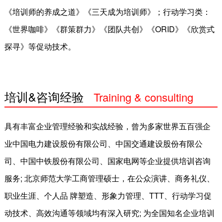
《培训师的养成之道》《三天成为培训师》；行动学习类：
党建服务
《世界咖啡》《群策群力》《团队共创》《ORID》《欣赏式
运营外包
探寻》等促动技术。
在线测评
职业技能培训
培训&咨询经验
Training & consulting
成功案例
experience
具有丰富企业管理经验和实战经验，曾为多家世界五百强企
师资团队
业中国电力建设股份有限公司、中国交通建设股份有限公
资讯中心
司、中国中铁股份有限公司、国家电网等企业提供培训咨询
公司新闻
服务; 北京师范大学工商管理硕士，在公众演讲、商务礼仪、
HR天地
职业生涯、个人品 牌塑造、形象力管理、TTT、行动学习促
动技术、高效沟通等领域均有深入研究; 为全国知名企业培训