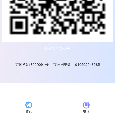
线上课程
咨询服务
培训体系（学习地图）建设
行动学习项目
欢迎关注公众号
企业敏捷转型
京ICP备18000091号-1
京公网安备11010502046985
人才测评与人才盘点
内训师培养
优秀经理人培养
其他产品
团队建设
首页
电话