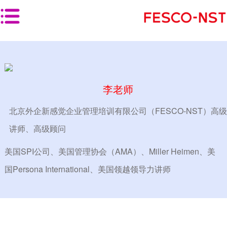
首页
>
师资团队
首 页
产品服务
李老师
线下培训
北京外企新感觉企业管理培训有限公司（FESCO-NST）高级
按培训对象分类
讲师、高级顾问
按岗位类型分类
美国SPI公司、美国管理协会（AMA）、Miller Heimen、美
国Persona International、美国领越领导力讲师
按解决方案分类
线上学习
线上平台